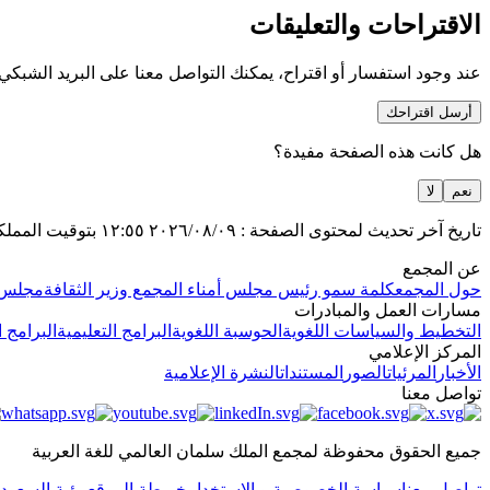
الاقتراحات والتعليقات
عند وجود استفسار أو اقتراح، يمكنك التواصل معنا على البريد الشبكي
أرسل اقتراحك
هل كانت هذه الصفحة مفيدة؟
نعم
لا
تاريخ آخر تحديث لمحتوى الصفحة :
٢٠٢٦/٠٨/٠٩
١٢:٥٥
بتوقيت المملك
عن المجمع
حول المجمع
كلمة سمو رئيس مجلس أمناء المجمع وزير الثقافة
مجلس ا
مسارات العمل والمبادرات
التخطيط والسياسات اللغوية
الحوسبة اللغوية
البرامج التعليمية
البرامج ا
المركز الإعلامي
الأخبار
المرئيات
الصور
المستندات
النشرة الإعلامية
تواصل معنا
جميع الحقوق محفوظة لمجمع الملك سلمان العالمي للغة العربية
تواصل معنا
سياسة الخصوصية و الاستخدام
خريطة الموقع
رؤية السعودية ٠