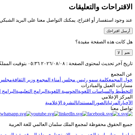
الاقتراحات والتعليقات
عند وجود استفسار أو اقتراح، يمكنك التواصل معنا على البريد الشبكي
أرسل اقتراحك
هل كانت هذه الصفحة مفيدة؟
نعم
لا
تاريخ آخر تحديث لمحتوى الصفحة :
٢٠٢٦/٠٨/٠٨
٠٥:٣٦
بتوقيت المملك
عن المجمع
حول المجمع
كلمة سمو رئيس مجلس أمناء المجمع وزير الثقافة
مجلس ا
مسارات العمل والمبادرات
التخطيط والسياسات اللغوية
الحوسبة اللغوية
البرامج التعليمية
البرامج ا
المركز الإعلامي
الأخبار
المرئيات
الصور
المستندات
النشرة الإعلامية
تواصل معنا
جميع الحقوق محفوظة لمجمع الملك سلمان العالمي للغة العربية
تواصل معنا
سياسة الخصوصية و الاستخدام
خريطة الموقع
رؤية السعودية ٠