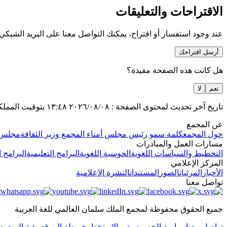
الاقتراحات والتعليقات
عند وجود استفسار أو اقتراح، يمكنك التواصل معنا على البريد الشبكي
أرسل اقتراحك
هل كانت هذه الصفحة مفيدة؟
نعم
لا
تاريخ آخر تحديث لمحتوى الصفحة :
٢٠٢٦/٠٨/٠٨
١٣:٤٨
بتوقيت المملك
عن المجمع
حول المجمع
كلمة سمو رئيس مجلس أمناء المجمع وزير الثقافة
مجلس ا
مسارات العمل والمبادرات
التخطيط والسياسات اللغوية
الحوسبة اللغوية
البرامج التعليمية
البرامج ا
المركز الإعلامي
الأخبار
المرئيات
الصور
المستندات
النشرة الإعلامية
تواصل معنا
جميع الحقوق محفوظة لمجمع الملك سلمان العالمي للغة العربية
تواصل معنا
سياسة الخصوصية و الاستخدام
خريطة الموقع
رؤية السعودية ٠