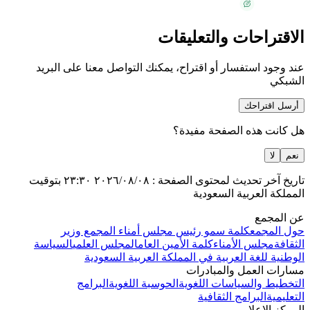
الاقتراحات والتعليقات
عند وجود استفسار أو اقتراح، يمكنك التواصل معنا على البريد
الشبكي
أرسل اقتراحك
هل كانت هذه الصفحة مفيدة؟
نعم
لا
تاريخ آخر تحديث لمحتوى الصفحة :
٢٠٢٦/٠٨/٠٨
٢٣:٣٠
بتوقيت
المملكة العربية السعودية
عن المجمع
حول المجمع
كلمة سمو رئيس مجلس أمناء المجمع وزير
الثقافة
مجلس الأمناء
كلمة الأمين العام
المجلس العلمي
السياسة
الوطنية للغة العربية في المملكة العربية السعودية
مسارات العمل والمبادرات
التخطيط والسياسات اللغوية
الحوسبة اللغوية
البرامج
التعليمية
البرامج الثقافية
المركز الإعلامي