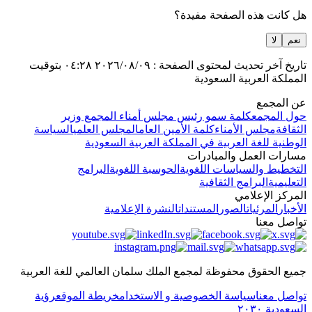
هل كانت هذه الصفحة مفيدة؟
نعم
لا
تاريخ آخر تحديث لمحتوى الصفحة :
٢٠٢٦/٠٨/٠٩
٠٤:٢٨
بتوقيت
المملكة العربية السعودية
عن المجمع
حول المجمع
كلمة سمو رئيس مجلس أمناء المجمع وزير
الثقافة
مجلس الأمناء
كلمة الأمين العام
المجلس العلمي
السياسة
الوطنية للغة العربية في المملكة العربية السعودية
مسارات العمل والمبادرات
التخطيط والسياسات اللغوية
الحوسبة اللغوية
البرامج
التعليمية
البرامج الثقافية
المركز الإعلامي
الأخبار
المرئيات
الصور
المستندات
النشرة الإعلامية
تواصل معنا
جميع الحقوق محفوظة لمجمع الملك سلمان العالمي للغة العربية
تواصل معنا
سياسة الخصوصية و الاستخدام
خريطة الموقع
رؤية
السعودية ٢٠٣٠