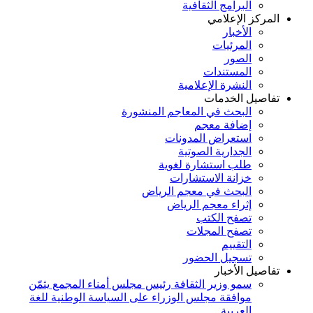
البرامج الثقافية
المركز الإعلامي
الأخبار
المرئيات
الصور
المستندات
النشرة الإعلامية
تفاصيل الخدمات
البحث في المعاجم المنشورة
إضافة معجم
استعراض المدونات
الجدارية الصوتية
طلب استشارة لغوية
خزانة الاستشارات
البحث في معجم الرياض
إثراء معجم الرياض
تصفح الكتب
تصفح المجلات
التقييم
تسجيل الحضور
تفاصيل الأخبار
سمو وزير الثقافة رئيس مجلس أمناء المجمع يثمّن
موافقة مجلس الوزراء على السياسة الوطنية للغة
العربية