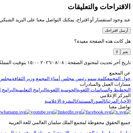
الاقتراحات والتعليقات
عند وجود استفسار أو اقتراح، يمكنك التواصل معنا على البريد الشبكي
أرسل اقتراحك
هل كانت هذه الصفحة مفيدة؟
نعم
لا
تاريخ آخر تحديث لمحتوى الصفحة :
٢٠٢٦/٠٨/٠٨
١٥:٠٠
بتوقيت المملك
عن المجمع
حول المجمع
كلمة سمو رئيس مجلس أمناء المجمع وزير الثقافة
مجلس ا
مسارات العمل والمبادرات
التخطيط والسياسات اللغوية
الحوسبة اللغوية
البرامج التعليمية
البرامج ا
المركز الإعلامي
الأخبار
المرئيات
الصور
المستندات
النشرة الإعلامية
تواصل معنا
جميع الحقوق محفوظة لمجمع الملك سلمان العالمي للغة العربية
تواصل معنا
سياسة الخصوصية و الاستخدام
خريطة الموقع
رؤية السعودية ٠