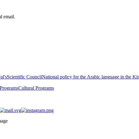
al email.
al's
Scientific Council
National policy for the Arabic language in the K
 Programs
Cultural Programs
uage