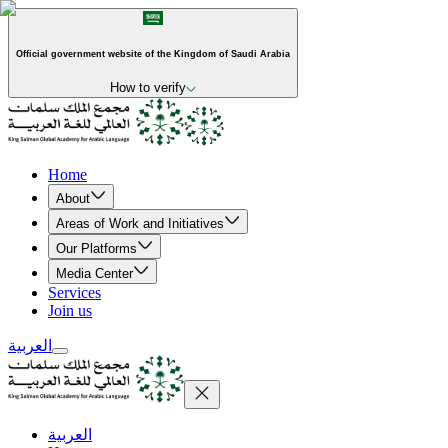
Official government website of the Kingdom of Saudi Arabia
How to verify
Home
About
Areas of Work and Initiatives
Our Platforms
Media Center
Services
Join us
العربية
العربية