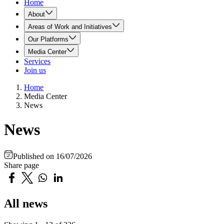
Home
About
Areas of Work and Initiatives
Our Platforms
Media Center
Services
Join us
Home
Media Center
News
News
Published on
16/07/2026
Share page
All news