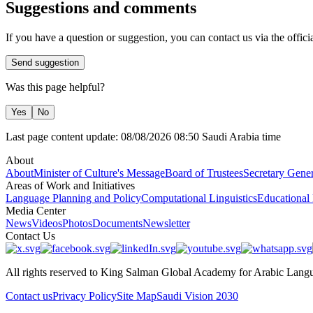
Suggestions and comments
If you have a question or suggestion, you can contact us via the offici
Send suggestion
Was this page helpful?
Yes
No
Last page content update:
08/08/2026
08:50
Saudi Arabia time
About
About
Minister of Culture's Message
Board of Trustees
Secretary Gener
Areas of Work and Initiatives
Language Planning and Policy
Computational Linguistics
Educational
Media Center
News
Videos
Photos
Documents
Newsletter
Contact Us
All rights reserved to King Salman Global Academy for Arabic Lang
Contact us
Privacy Policy
Site Map
Saudi Vision 2030