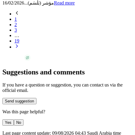
16/02/2026
مؤشر (بَلْسَم)...
Read more
1
2
3
…
19
Suggestions and comments
If you have a question or suggestion, you can contact us via the
official email.
Send suggestion
Was this page helpful?
Yes
No
Last page content update:
09/08/2026
04:43
Saudi Arabia time