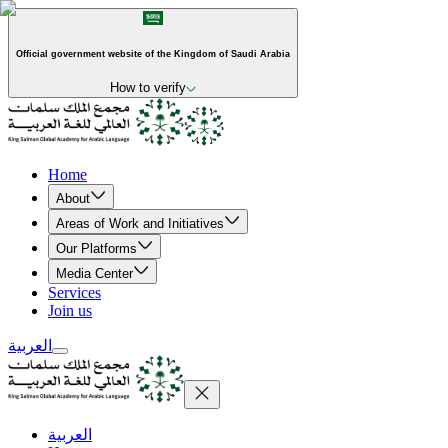
Official government website of the Kingdom of Saudi Arabia
How to verify
Home
About
Areas of Work and Initiatives
Our Platforms
Media Center
Services
Join us
العربية
العربية