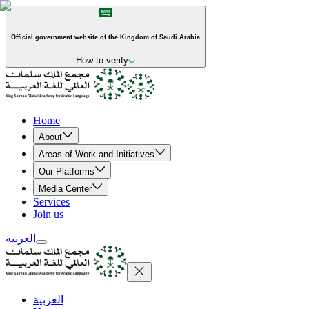
Official government website of the Kingdom of Saudi Arabia
How to verify
Home
About
Areas of Work and Initiatives
Our Platforms
Media Center
Services
Join us
العربية
العربية