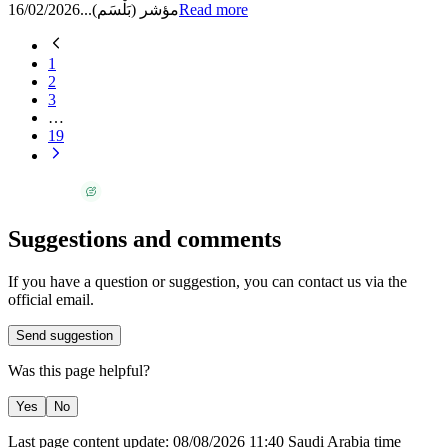
16/02/2026
مؤشر (بَلْسَم)...
Read more
1
2
3
…
19
Suggestions and comments
If you have a question or suggestion, you can contact us via the
official email.
Send suggestion
Was this page helpful?
Yes
No
Last page content update:
08/08/2026
11:40
Saudi Arabia time