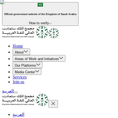
Official government website of the Kingdom of Saudi Arabia
How to verify
Home
About
Areas of Work and Initiatives
Our Platforms
Media Center
Services
Join us
العربية
العربية